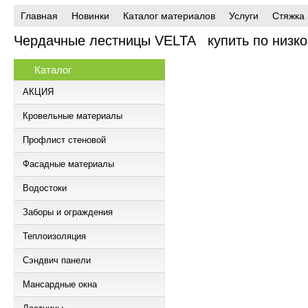
7 лет на рынке
Собс
склад
Главная
Новинки
Каталог материалов
Услуги
Стяжка 
Чердачные лестницы VELTA
купить по низко
Каталог
АКЦИЯ
Кровельные материалы
Профлист стеновой
Фасадные материалы
Водостоки
Заборы и ограждения
Теплоизоляция
Сэндвич панели
Мансардные окна