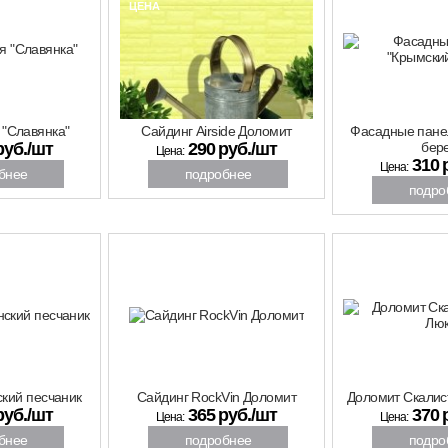
ХИТ
ЦЕНА
0%
 "Славянка"
Сайдинг Airside Доломит
Фасадные пане
руб./шт
290 руб./шт
бере
Цена:
310 
Цена:
бнее
подробнее
подро
спец
скидка
скидка
ХИТ
ЦЕНА
7%
6%
кий песчаник
Сайдинг RockVin Доломит
Доломит Скалис
руб./шт
365 руб./шт
370 
Цена:
Цена:
бнее
подробнее
подро