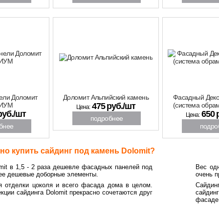
скидка
скидка
-17%
32%
ели Доломит
Доломит Альпийский камень
Фасадный Де
ИУМ
475 руб./шт
(система обрам
Цена:
руб./шт
650 
Цена:
подробнее
бнее
подро
о купить сайдинг под камень Dolomit?
mit в 1,5 - 2 раза дешевле фасадных панелей под
Вес одн
ее дешевые доборные элементы.
очень п
я отделки цоколя и всего фасада дома в целом.
Сайдин
екции сайдинга
Dolomit
прекрасно сочетаются друг
сайдин
фасаде