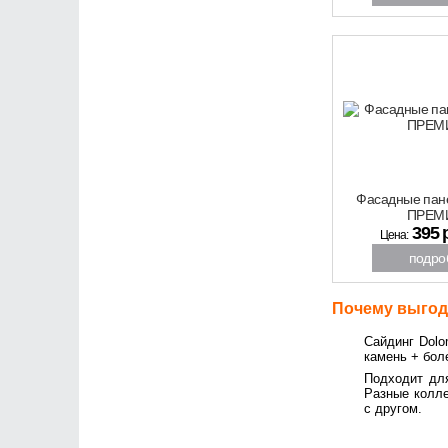
скидка
ХИТ
6%
Фасадные пан
ПРЕМ
395 
Цена:
подро
Почему выгодн
Сайдинг Dolo
камень + бол
Подходит дл
Разные колл
с другом.