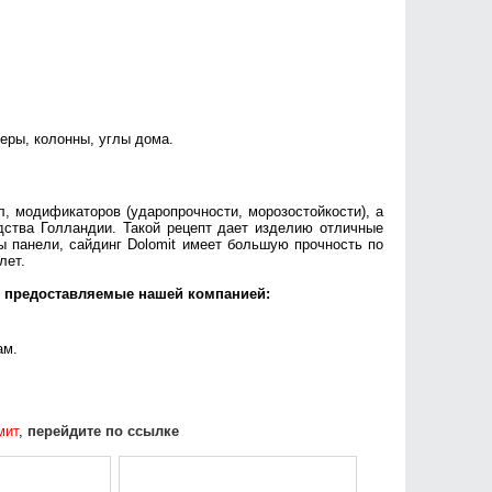
еры, колонны, углы дома.
, модификаторов (ударопрочности, морозостойкости), а
дства Голландии. Такой рецепт дает изделию отличные
ы панели, сайдинг Dolomit имеет большую прочность по
лет.
а, предоставляемые нашей компанией:
ам.
мит
,
перейдите по ссылке
скидка