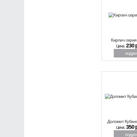
ХИТ
26%
Кирпич серия
230 
Цена:
подро
скидка
ХИТ
11%
Доломит Кубанс
350 
Цена:
подро