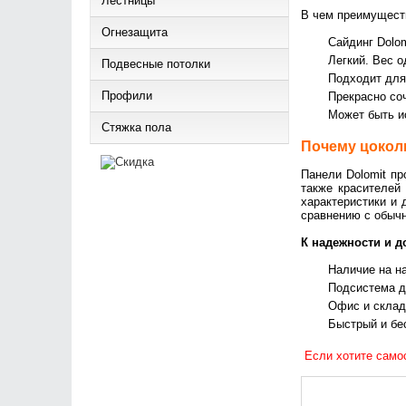
Лестницы
В чем преимуществ
Огнезащита
Сайдинг Dolo
Легкий. Вес о
Подвесные потолки
Подходит для
Профили
Прекрасно со
Может быть и
Стяжка пола
Почему цокол
Панели Dolomit пр
также красителей
характеристики и 
сравнению с обычн
К надежности и д
Наличие на н
Подсистема д
Офис и склад
Быстрый и бе
Если хотите само
скидка