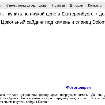
Собственный
Монтаж
склад!
материалов!
и
Стяжка пола за один день!
Новости
Дилерам
Контакты
mit
купить по низкой цене в Екатеринбурге + до
 Цокольный сайдинг под камень и сланец Dolomi
Фотогалерея
ива отделке цоколя или фасада дома природным камнем. Да, они 
ого сайдинга. Как же найти золотую середину между красотой и эко
жением и купить сайдинг Dolomit!