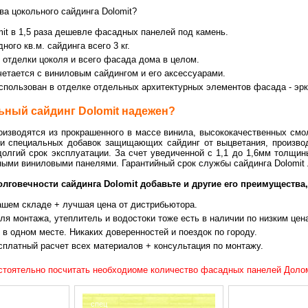
а цокольного сайдинга Dolomit?
mit в 1,5 раза дешевле фасадных панелей под камень.
дного кв.м. сайдинга всего 3 кг.
 отделки цоколя и всего фасада дома в целом.
четается с виниловым сайдингом и его аксессуарами.
спользован в отделке отдельных архитектурных элементов фасада - эрк
ьный сайдинг Dolomit надежен?
оизводятся из прокрашенного в массе винила, высококачественных смол
 и специальных добавок защищающих сайдинг от выцветания, произво
долгий срок эксплуатации. За счет уведиченной с 1,1 до 1,6мм толщин
ыми виниловыми панелями. Гарантийный срок службы сайдинга Dolomit 
олговечности сайдинга Dolomit добавьте и другие его преимуществ
ашем складе + лучшая цена от дистрибьютора.
ля монтажа, утеплитель и водостоки тоже есть в наличии по низким цен
 в одном месте. Никаких доверенностей и поездок по городу.
сплатный расчет всех материалов + консультация по монтажу.
стоятельно посчитать необходиоме количество фасадных панелей Доло
спец
скидка