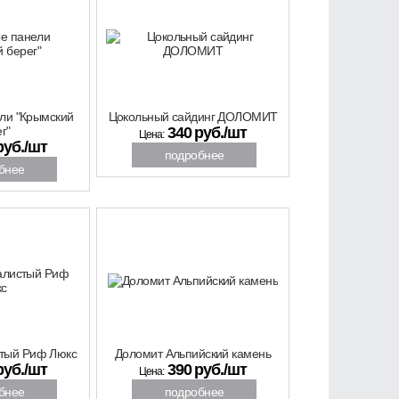
25%
ли "Крымский
Цокольный сайдинг ДОЛОМИТ
г"
340 руб./шт
Цена:
руб./шт
подробнее
бнее
спец
скидка
ЦЕНА
15%
тый Риф Люкс
Доломит Альпийский камень
руб./шт
390 руб./шт
Цена:
бнее
подробнее