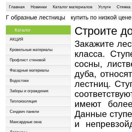
7 лет на рынке
Собс
склад
Главная
Новинки
Каталог материалов
Услуги
Стяжка 
Г образные лестницы
купить по низкой цене
Строите д
Каталог
АКЦИЯ
Закажите лес
Кровельные материалы
класса. Сту
Профлист стеновой
сосны, листв
Фасадные материалы
дуба, относя
Водостоки
лестниц. Сту
Заборы и ограждения
соответству
Теплоизоляция
имеют более
Данные ступе
Сэндвич панели
и непревзой
Мансардные окна