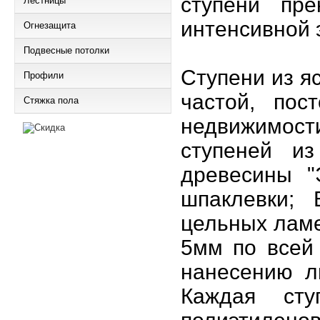
ступени пр
Лестницы
интенсивной 
Огнезащита
Подвесные потолки
Ступени из я
Профили
частой, пос
Стяжка пола
недвижимос
ступеней из
древесины "
шпаклевки; 
цельных ламе
5мм по всей 
нанесению л
Каждая сту